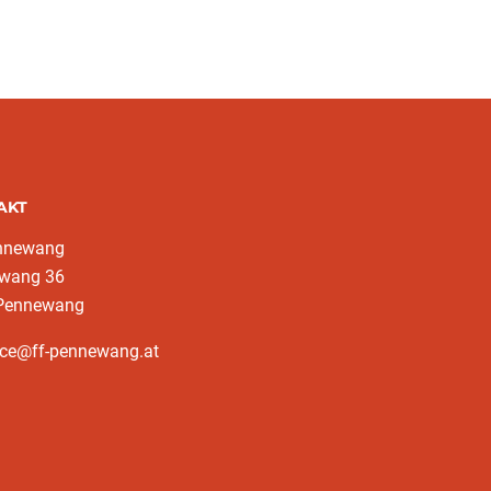
AKT
nnewang
wang 36
Pennewang
ice@ff-pennewang.at