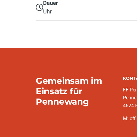
Dauer
Uhr
Gemeinsam im
KONT
Einsatz für
FF Pe
Penne
Pennewang
4624 
M: off