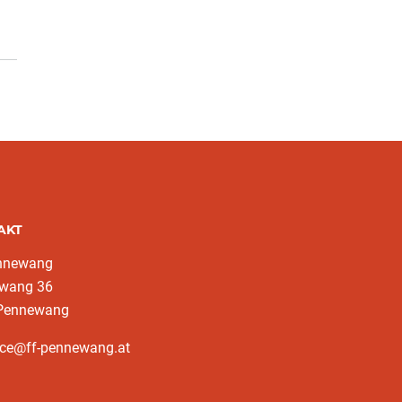
AKT
nnewang
wang 36
Pennewang
ice@ff-pennewang.at